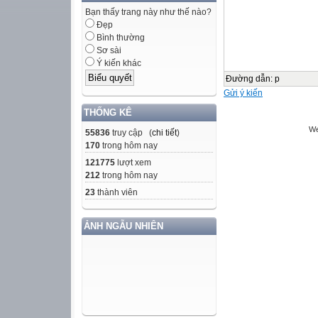
Bạn thấy trang này như thế nào?
Đẹp
Bình thường
Sơ sài
Ý kiến khác
Đường dẫn
:
p
Gửi ý kiến
THỐNG KÊ
We
55836
truy cập (
chi tiết
)
170
trong hôm nay
121775
lượt xem
212
trong hôm nay
23
thành viên
ẢNH NGẪU NHIÊN