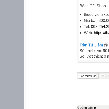
Bách Cát Shop
thuốc viêm xo
Giá bán 300.0
Tel:
098.254.2
Web:
https://t
Trần Tứ Liêm
@ 0
Số lượt xem: 90
Số lượt thích: 0
Kích thước font
Đường dẫn
:
p