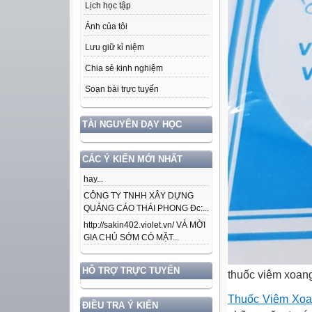
Lịch học tập
Ảnh của tôi
Lưu giữ kỉ niệm
Chia sẻ kinh nghiệm
Soạn bài trực tuyến
TÀI NGUYÊN DẠY HỌC
CÁC Ý KIẾN MỚI NHẤT
hay...
CÔNG TY TNHH XÂY DỰNG
QUẢNG CÁO THÁI PHONG Đc:...
http://sakin402.violet.vn/ VÀ MỜI
GIA CHỦ SỚM CÓ MẶT...
HỖ TRỢ TRỰC TUYẾN
thuốc viêm xoan
Thuốc Viêm Xo
ĐIỀU TRA Ý KIẾN