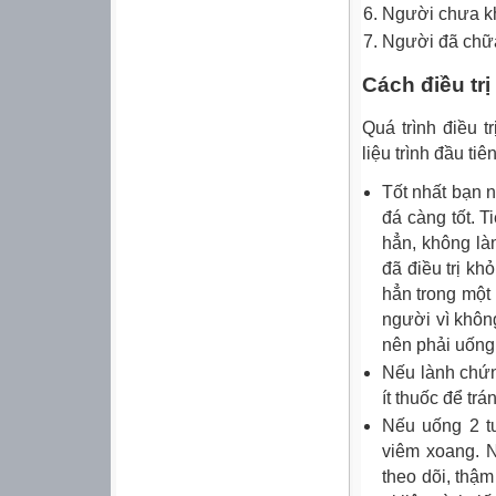
Người chưa khá
Người đã chữa
Cách điều tr
Quá trình điều t
liệu trình đầu t
Tốt nhất bạn n
đá càng tốt. T
hẳn, không l
đã điều trị khỏ
hẳn trong một 
người vì không
nên phải uống
Nếu lành chứn
ít thuốc để trá
Nếu uống 2 t
viêm xoang. N
theo dõi, thậm