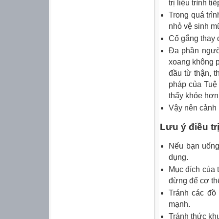
trị liệu trình ti
Trong quá trìn
nhỏ vệ sinh mũ
Cố gắng thay đ
Đa phần người
xoang không ph
đầu từ thận, 
pháp của Tuệ 
thấy khỏe hơn
Vậy nên cảnh b
Lưu ý điều tr
Nếu bạn uống 
dụng.
Mục đích của t
đừng để cơ th
Tránh các đồ 
mạnh.
Tránh thức khu