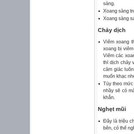
sáng.
Xoang sàng tr
Xoang sàng sa
Chảy dịch
Viêm xoang th
xoang bị viêm
Viêm các xoan
thì dịch chảy
cảm giác luôn
muốn khạc nh
Tùy theo mức 
nhầy sẽ có mà
khẳn.
Nghẹt mũi
Đây là triệu 
bên, có thể ng