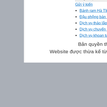
Gửi ý kiến
Bánh ram Hà T
Đậu phộng bán 
Dịch vụ tháo lắ
Dịch vụ chuyển
Dịch vụ khoan 
Bản quyền t
Website được thừa kế t