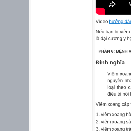
Video
hướng dẫn
Nếu bạn bị viêm
là đại cương y h
PHẦN 6: BỆNH 
Định nghĩa
Viêm xoang
nguyên nh
loại theo 
điều trị nội
Viêm xoang cấp t
viêm xoang h
viêm xoang s
viêm xoang tr