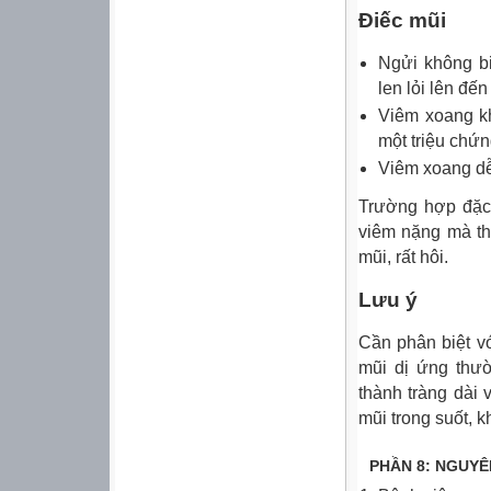
Điếc mũi
Ngửi không bi
len lỏi lên đế
Viêm xoang kh
một triệu chứn
Viêm xoang dễ 
Trường hợp đặc 
viêm nặng mà th
mũi, rất hôi.
Lưu ý
Cần phân biệt v
mũi dị ứng thườ
thành tràng dài
mũi trong suốt, 
PHẦN 8: NGUY