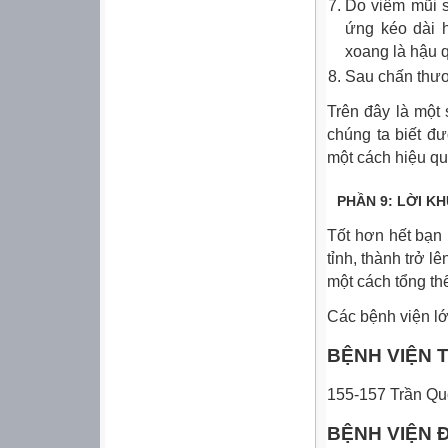
Do viêm mũi s
ứng kéo dài 
xoang là hậu q
Sau chấn thươ
Trên đây là một
chúng ta biết đ
một cách hiệu qu
PHẦN 9: LỜI K
Tốt hơn hết bạn
tỉnh, thành trở l
một cách tổng thể
Các bệnh viện lớ
BỆNH VIỆN 
155-157 Trần Qu
BỆNH VIỆN 