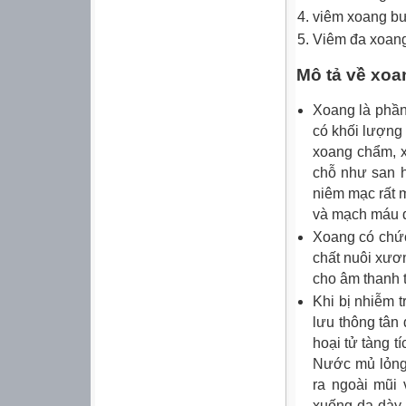
viêm xoang 
Viêm đa xoang
Mô tả về xoa
Xoang là phần
có khối lượng
xoang chẩm, x
chỗ như san h
niêm mạc rất m
và mạch máu đ
Xoang có chức
chất nuôi xươ
cho âm thanh 
Khi bị nhiễm 
lưu thông tân 
hoại tử tàng t
Nước mủ lỏng 
ra ngoài mũi 
xuống dạ dày t