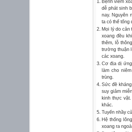
Bệnh viêm xoa
dễ phát sinh b
nay. Nguyên n
ta có thể tổng
Mọi lý do cản 
xoang đều khi
thêm, lỗ thôn
trường thuận l
các xoang.
Cơ địa dị ứng
làm cho niêm
trùng.
Sức đề kháng 
suy giảm miễn
kinh thực vậ
khác.
Tuyến nhầy củ
Hệ thống lông
xoang ra ngoà