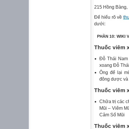
215 Hồng Bàng, 
Để hiểu rõ về
th
dưới:
PHẦN 10: WIKI
Thuốc viêm x
Đỗ Thái Nam l
xoang Đỗ Thái
Ông để lại m
đông dược và 
Thuốc viêm x
Chữa trị các 
Mũi – Viêm M
Cảm Sổ Mũi
Thuốc viêm 