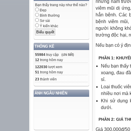
những năm trước 
Bạn thấy trang này như thế nào?
viêm mũi dị ứng
Đẹp
hẳn bệnh. Các b
Bình thường
Sơ sài
bệnh viêm mũi, 
Ý kiến khác
người không khỏ
trường độc hại, 
Nếu bạn có ý địn
THỐNG KÊ
55984
truy cập (
chi tiết
)
PHẦN 1: KHUY
12
trong hôm nay
Nếu bạn thấy t
122030
lượt xem
51
trong hôm nay
xoang, đau đ
sỉ.
23
thành viên
Loại thuốc viê
ẢNH NGẪU NHIÊN
nhiều nơi mà 
Khi sử dụng 
dưới.
PHẦN 2: GIÁ T
Giá 300.000đ/50