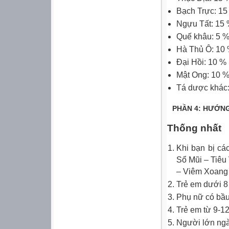
Bạch Trực: 15
Ngựu Tất: 15
Quế khâu: 5 
Hà Thủ Ô: 10
Đại Hồi: 10 %
Mật Ong: 10 
Tá dược khác
PHẦN 4: HƯỚN
Thống nhất
Khi bạn bị cá
Sổ Mũi – Tiêu
– Viêm Xoang
Trẻ em dưới 8 
Phụ nữ có bầu 
Trẻ em từ 9-12
Người lớn ngày